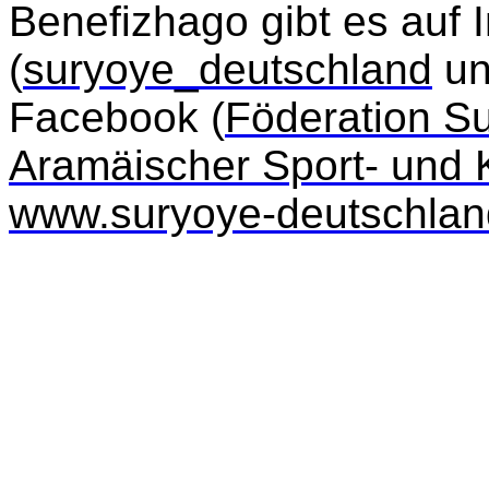
Benefizhago gibt es auf 
(
suryoye_deutschland
u
Facebook (
F
ö
deration S
Aram
ä
ischer Sport- und 
www.suryoye-deutschlan